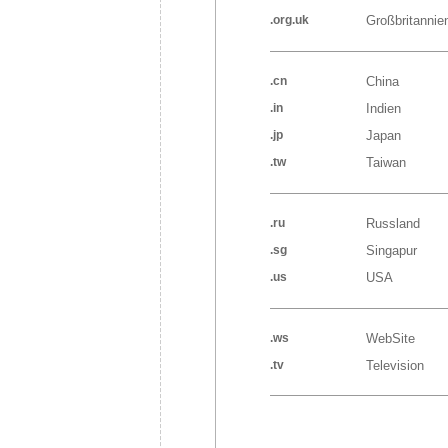
.org.uk
Großbritannie
.cn
China
.in
Indien
.jp
Japan
.tw
Taiwan
.ru
Russland
.sg
Singapur
.us
USA
.ws
WebSite
.tv
Television