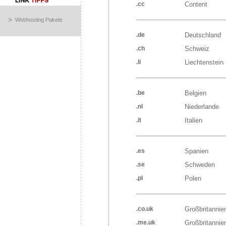
.cc
Content
>
Webhosting Pakete
.de
Deutschland
.ch
Schweiz
.li
Liechtenstein
.be
Belgien
.nl
Niederlande
.it
Italien
.es
Spanien
.se
Schweden
.pl
Polen
.co.uk
Großbritannie
.me.uk
Großbritannie