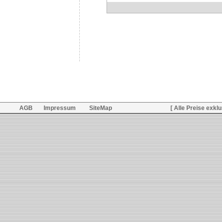
AGB
Impressum
SiteMap
[ Alle Preise exkl